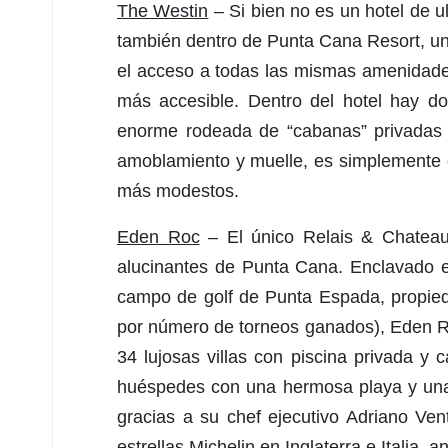
The Westin
– Si bien no es un hotel de ul
también dentro de Punta Cana Resort, un 
el acceso a todas las mismas amenidade
más accesible. Dentro del hotel hay do
enorme rodeada de “cabanas” privadas p
amoblamiento y muelle, es simplemente 
más modestos.
Eden Roc
– El único Relais & Chateau
alucinantes de Punta Cana. Enclavado en
campo de golf de Punta Espada, propieda
por número de torneos ganados), Eden Ro
34 lujosas villas con piscina privada y 
huéspedes con una hermosa playa y una 
gracias a su chef ejecutivo Adriano Vent
estrellas Michelin en Inglaterra e Italia,