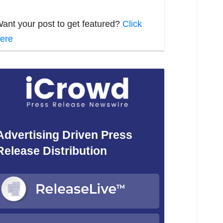
ant your post to get featured?
Click
ere
Advertising Driven Press
Release Distribution